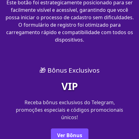
Este botão foi estrategicamente posicionado para ser
facilmente visível e acessível, garantindo que você
possa iniciar o processo de cadastro sem dificuldades.
O formulário de registro foi otimizado para
carregamento rápido e compatibilidade com todos os
dispositivos.
🎁 Bônus Exclusivos
VIP
Receba bônus exclusivos do Telegram,
promoções especiais e códigos promocionais
únicos!
Ver Bônus