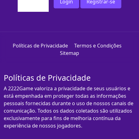
Login
Registrar-se
Políticas de Privacidade
Termos e Condições
Sitemap
Políticas de Privacidade
A 2222Game valoriza a privacidade de seus usuários e
está empenhada em proteger todas as informações
pessoais fornecidas durante o uso de nossos canais de
comunicação. Todos os dados coletados são utilizados
exclusivamente para fins de melhoria contínua da
experiência de nossos jogadores.