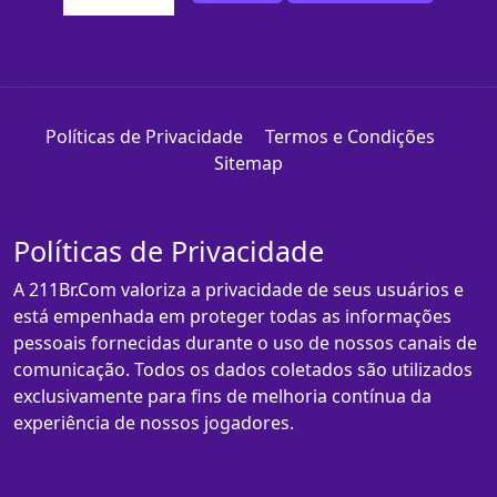
Políticas de Privacidade
Termos e Condições
Sitemap
Políticas de Privacidade
A 211Br.Com valoriza a privacidade de seus usuários e
está empenhada em proteger todas as informações
pessoais fornecidas durante o uso de nossos canais de
comunicação. Todos os dados coletados são utilizados
exclusivamente para fins de melhoria contínua da
experiência de nossos jogadores.