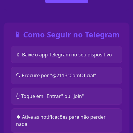
📱 Como Seguir no Telegram
📱 Baixe o app Telegram no seu dispositivo
🔍 Procure por "@211Br.ComOficial"
👆 Toque em "Entrar" ou "Join"
🔔 Ative as notificações para não perder
nada