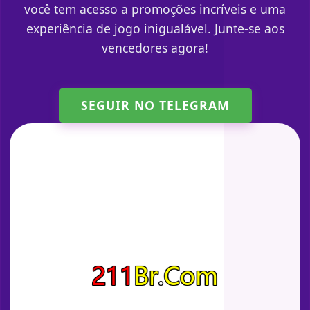
você tem acesso a promoções incríveis e uma
experiência de jogo inigualável. Junte-se aos
vencedores agora!
SEGUIR NO TELEGRAM