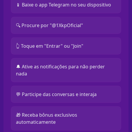
📱 Baixe o app Telegram no seu dispositivo
🔍 Procure por "@1XkpOficial"
👆 Toque em "Entrar" ou "Join"
🔔 Ative as notificações para não perder
nada
💬 Participe das conversas e interaja
🎁 Receba bônus exclusivos
automaticamente