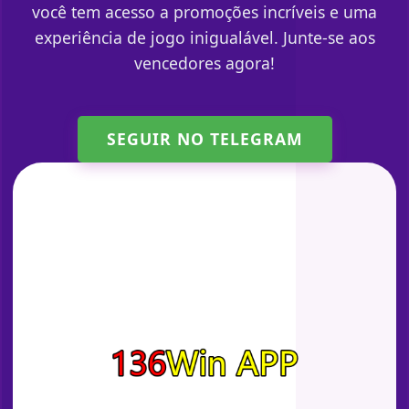
você tem acesso a promoções incríveis e uma
experiência de jogo inigualável. Junte-se aos
vencedores agora!
SEGUIR NO TELEGRAM