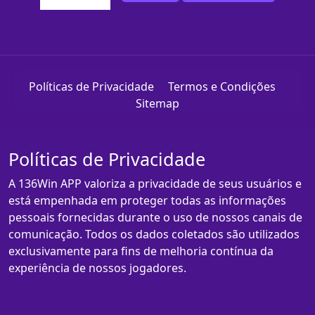
Políticas de Privacidade
Termos e Condições
Sitemap
Políticas de Privacidade
A 136Win APP valoriza a privacidade de seus usuários e
está empenhada em proteger todas as informações
pessoais fornecidas durante o uso de nossos canais de
comunicação. Todos os dados coletados são utilizados
exclusivamente para fins de melhoria contínua da
experiência de nossos jogadores.