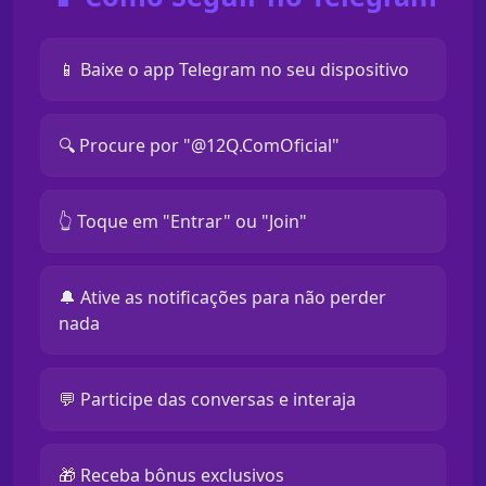
📱 Baixe o app Telegram no seu dispositivo
🔍 Procure por "@12Q.ComOficial"
👆 Toque em "Entrar" ou "Join"
🔔 Ative as notificações para não perder
nada
💬 Participe das conversas e interaja
🎁 Receba bônus exclusivos