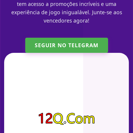
tem acesso a promoções incríveis e uma
experiência de jogo inigualável. Junte-se aos
vencedores agora!
SEGUIR NO TELEGRAM