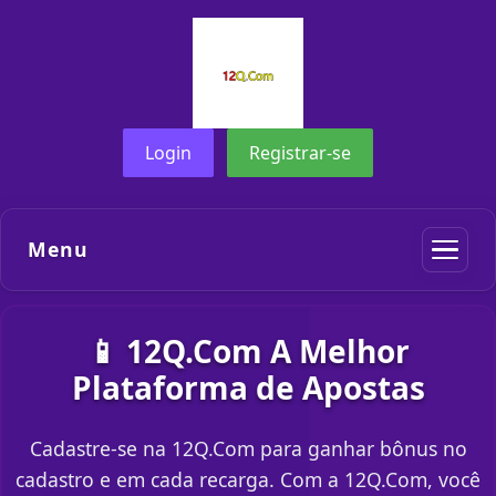
Login
Registrar-se
Menu
📱 12Q.Com A Melhor
Plataforma de Apostas
Cadastre-se na 12Q.Com para ganhar bônus no
cadastro e em cada recarga. Com a 12Q.Com, você