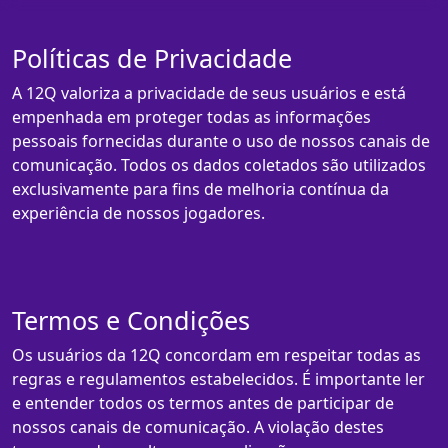
Políticas de Privacidade
A 12Q valoriza a privacidade de seus usuários e está
empenhada em proteger todas as informações
pessoais fornecidas durante o uso de nossos canais de
comunicação. Todos os dados coletados são utilizados
exclusivamente para fins de melhoria contínua da
experiência de nossos jogadores.
Termos e Condições
Os usuários da 12Q concordam em respeitar todas as
regras e regulamentos estabelecidos. É importante ler
e entender todos os termos antes de participar de
nossos canais de comunicação. A violação destes