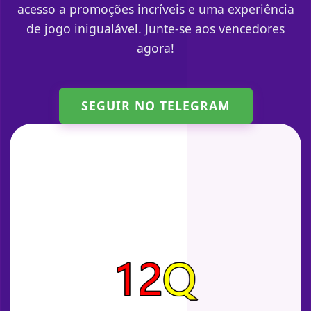
acesso a promoções incríveis e uma experiência
de jogo inigualável. Junte-se aos vencedores
agora!
SEGUIR NO TELEGRAM