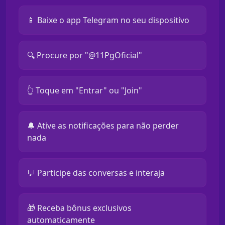
📱 Baixe o app Telegram no seu dispositivo
🔍 Procure por "@11PgOficial"
👆 Toque em "Entrar" ou "Join"
🔔 Ative as notificações para não perder
nada
💬 Participe das conversas e interaja
🎁 Receba bônus exclusivos
automaticamente