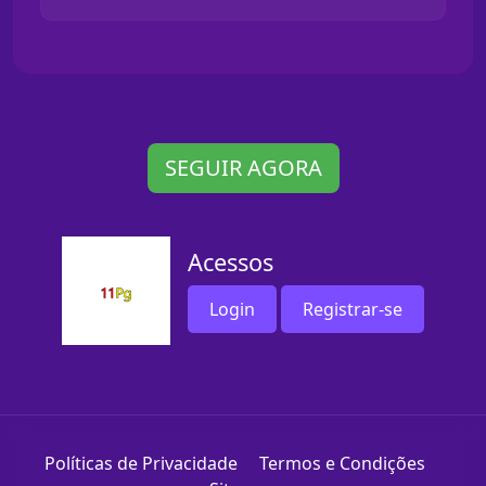
SEGUIR AGORA
Acessos
Login
Registrar-se
Políticas de Privacidade
Termos e Condições