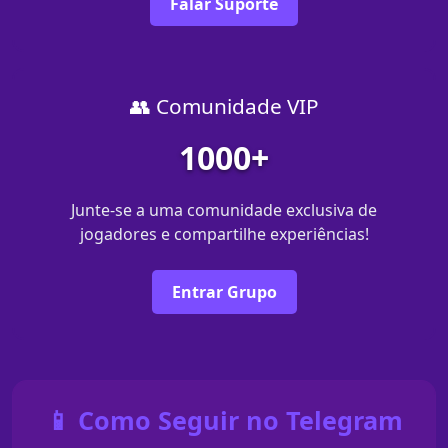
Falar Suporte
👥 Comunidade VIP
1000+
Junte-se a uma comunidade exclusiva de
jogadores e compartilhe experiências!
Entrar Grupo
📱 Como Seguir no Telegram