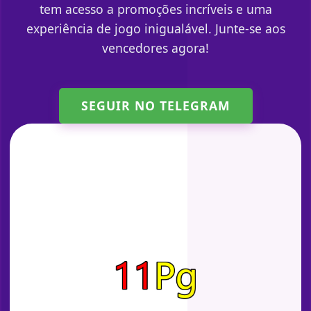
tem acesso a promoções incríveis e uma
experiência de jogo inigualável. Junte-se aos
vencedores agora!
SEGUIR NO TELEGRAM