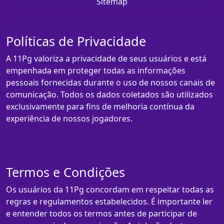
Sitemap
Políticas de Privacidade
A 11Pg valoriza a privacidade de seus usuários e está
empenhada em proteger todas as informações
pessoais fornecidas durante o uso de nossos canais de
comunicação. Todos os dados coletados são utilizados
exclusivamente para fins de melhoria contínua da
experiência de nossos jogadores.
Termos e Condições
Os usuários da 11Pg concordam em respeitar todas as
regras e regulamentos estabelecidos. É importante ler
e entender todos os termos antes de participar de