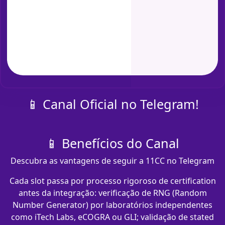
📱 Canal Oficial no Telegram!
📱 Benefícios do Canal
Descubra as vantagens de seguir a 11CC no Telegram
Cada slot passa por processo rigoroso de certification
antes da integração: verificação de RNG (Random
Number Generator) por laboratórios independentes
como iTech Labs, eCOGRA ou GLI; validação de stated