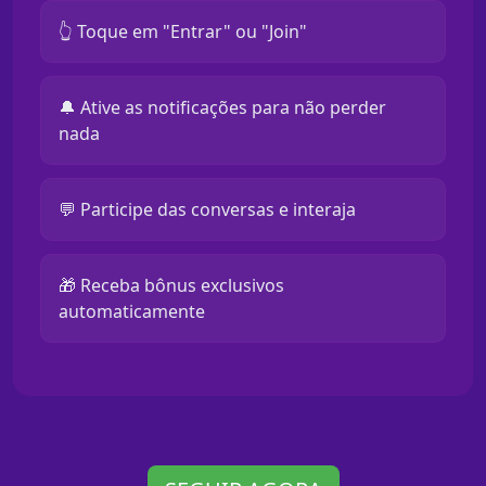
👆 Toque em "Entrar" ou "Join"
🔔 Ative as notificações para não perder
nada
💬 Participe das conversas e interaja
🎁 Receba bônus exclusivos
automaticamente