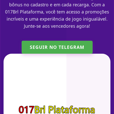
bônus no cadastro e em cada recarga. Com a
017Brl Plataforma, você tem acesso a promoções
incríveis e uma experiência de jogo inigualável.
Junte-se aos vencedores agora!
SEGUIR NO TELEGRAM