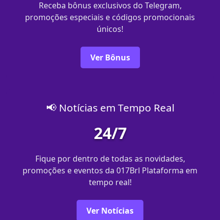
Receba bônus exclusivos do Telegram,
promoções especiais e códigos promocionais
únicos!
Ver Bônus
📢 Notícias em Tempo Real
24/7
Fique por dentro de todas as novidades,
promoções e eventos da 017Brl Plataforma em
tempo real!
Ver Notícias