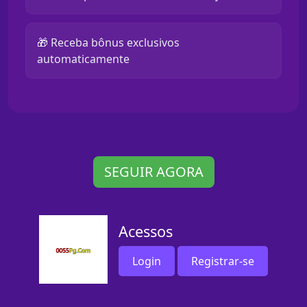
🎁 Receba bônus exclusivos
automaticamente
SEGUIR AGORA
Acessos
Login
Registrar-se