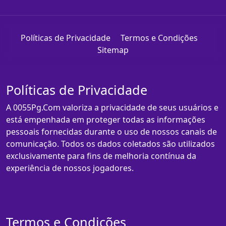
Políticas de Privacidade
Termos e Condições
Sitemap
Políticas de Privacidade
A 0055Pg.Com valoriza a privacidade de seus usuários e
está empenhada em proteger todas as informações
pessoais fornecidas durante o uso de nossos canais de
comunicação. Todos os dados coletados são utilizados
exclusivamente para fins de melhoria contínua da
experiência de nossos jogadores.
Termos e Condições