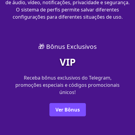
de áudio, vídeo, notificações, privacidade e segurança.
O sistema de perfis permite salvar diferentes
configurações para diferentes situações de uso.
🎁 Bônus Exclusivos
VIP
Receba bônus exclusivos do Telegram,
promoções especiais e códigos promocionais
únicos!
Ver Bônus