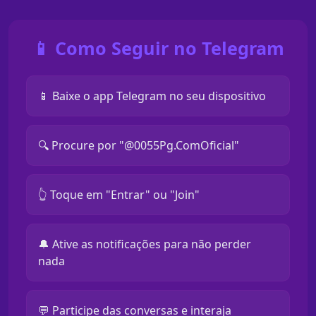
📱 Como Seguir no Telegram
📱 Baixe o app Telegram no seu dispositivo
🔍 Procure por "@0055Pg.ComOficial"
👆 Toque em "Entrar" ou "Join"
🔔 Ative as notificações para não perder
nada
💬 Participe das conversas e interaja