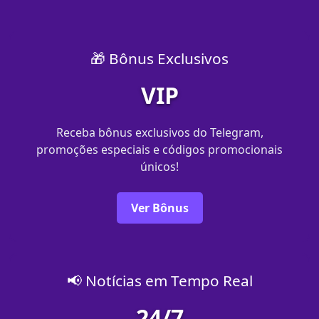
🎁 Bônus Exclusivos
VIP
Receba bônus exclusivos do Telegram,
promoções especiais e códigos promocionais
únicos!
Ver Bônus
📢 Notícias em Tempo Real
24/7