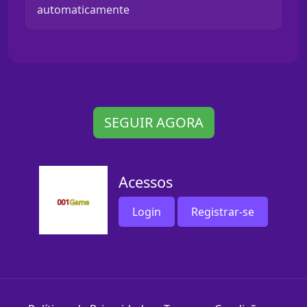
automaticamente
SEGUIR AGORA
Acessos
Login
Registrar-se