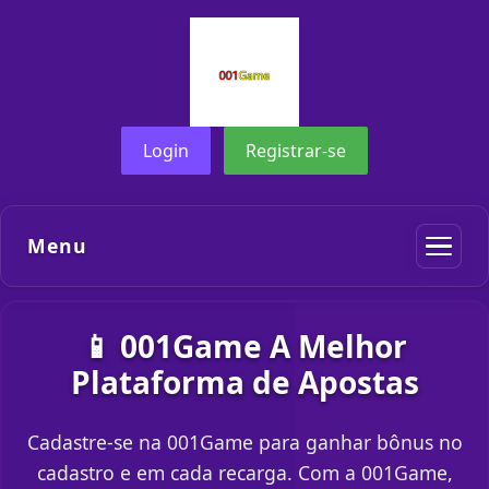
Login
Registrar-se
Menu
📱 001Game A Melhor
Plataforma de Apostas
Cadastre-se na 001Game para ganhar bônus no
cadastro e em cada recarga. Com a 001Game,