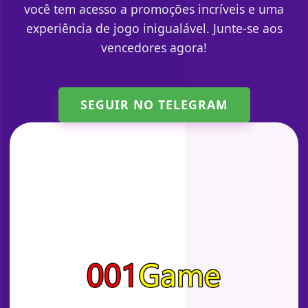
você tem acesso a promoções incríveis e uma
experiência de jogo inigualável. Junte-se aos
vencedores agora!
SEGUIR NO TELEGRAM