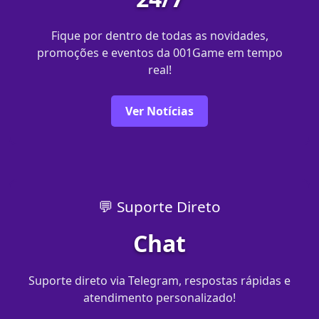
Fique por dentro de todas as novidades,
promoções e eventos da 001Game em tempo
real!
Ver Notícias
💬 Suporte Direto
Chat
Suporte direto via Telegram, respostas rápidas e
atendimento personalizado!