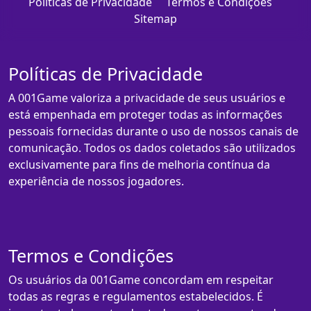
Políticas de Privacidade
Termos e Condições
Sitemap
Políticas de Privacidade
A 001Game valoriza a privacidade de seus usuários e
está empenhada em proteger todas as informações
pessoais fornecidas durante o uso de nossos canais de
comunicação. Todos os dados coletados são utilizados
exclusivamente para fins de melhoria contínua da
experiência de nossos jogadores.
Termos e Condições
Os usuários da 001Game concordam em respeitar
todas as regras e regulamentos estabelecidos. É